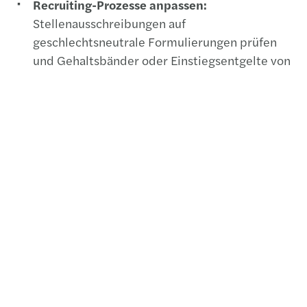
Recruiting-Prozesse anpassen:
Stellenausschreibungen auf
geschlechtsneutrale Formulierungen prüfen
und Gehaltsbänder oder Einstiegsentgelte von
Beginn an offenlegen.
Verträge und Betriebsvereinbarungen
prüfen:
Entgeltbestandteile bzgl
Geschlechtsneutralität prüfen;
Geheimhaltungsklauseln zur Vergütung
rechtlich überprüfen und gegebenenfalls
anpassen.
Vergütungsentscheidungen dokumentieren:
Entgeltentscheidungen nachvollziehbar und
aktenkundig festhalten.
Datenbasis aufbauen:
Systeme und Prozesse
etablieren, um die künftig erforderlichen