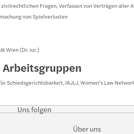
ivilrechtlichen Fragen, Verfassen von Verträgen aller A
dmachung von Spielverlusten
t Wien (Dr. iur.)
d Arbeitsgruppen
für Schiedsgerichtsbarkeit, IAJLJ, Women’s Law Networ
Uns folgen
Follow
Follow on
Follow on
Follow
on
Instagram
Facebook
on
LinkedIn
YouTub
Über uns