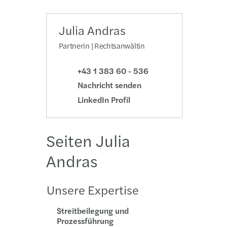
ika: Welche Formate gibt es ?
nz Götzinger
Julia Andras
tnehmer:innenschutz im Homeoffice
n Korab
Partnerin | Rechtsanwältin
Estate: Temporäre Gebührenbefreiung
Woschitz
+43 1 383 60 - 536
Nachricht senden
yment: Dienstzeugnisse
LinkedIn Profil
treisen und Arbeitszeit
Seiten Julia
ungen der NÖ Bauordnung 2014 im Überblick
Andras
rschutz & Karenz: Ihre Rechte im Job
Unsere Expertise
ffice – rechtliche Rahmenbedingungen
Streitbeilegung und
gung? Aber richtig!
Prozessführung