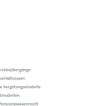
VwGH 
t
triebsübergänge
erhältnissen
le Vergütungsmodelle
itmodellen
Pensionskassenrecht