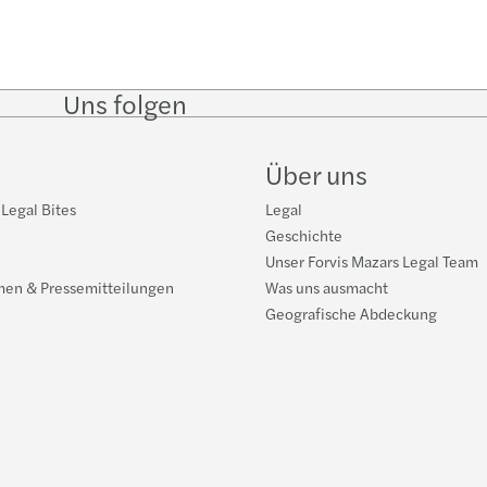
Uns folgen
Follow
Follow on
Follow on
Follow
on
Instagram
Facebook
on
LinkedIn
YouTub
Über uns
 Legal Bites
Legal
n
Geschichte
Unser Forvis Mazars Legal Team
men & Pressemitteilungen
Was uns ausmacht
Geografische Abdeckung